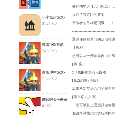
失忆的男人【六门裕二】
寻找所有谜团的答案
小小城邦游戏-
冒险者的目标是顶级......！
小小城邦...
31.24 MB
---------------------------------
通过评论和专门的活动推进第
部落冲刺破解
【教程】
版-部落冲...
74.58 MB
您可以从一开始就自由组
[第1集]
部落冲刺游戏-
第1集的续集有点困难
部落冲刺...
74.58 MB
[第2话旅行者版]
故事从新英雄六门的视角
[第 2 话六文版]
翻转吧兔子寿司
…您可以从上面选择游戏
游戏-翻...
82 KB
假设每种模式的游玩时间约为