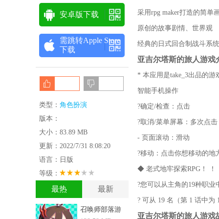
采用rpg maker打造的简单
安卓版下载
原创的故事剧情、世界观
需跳转Apple Store
经典的日式回合制战斗系
下载
亚吉尔塔斯的旅人游戏
* 本应用是take_3出品的
智能手机操作
类型：
角色扮演
?确定/检查：点击
版本：
?取消/菜单屏幕：多次点
大小：83.89 MB
- 页面滚动：滑动
更新：2022/7/31 8:08:20
?移动：点击你想移动的地
语言：日版
◆ 老式地牢探索RPG！ ！
等级：
?您可以从主角的19种职业
最热
最新
? 可从 19 名（第 1 话中
召唤师部落游
亚吉尔塔斯的旅人游戏