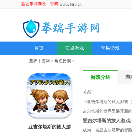
薰衣手游网唯一官网:
www.1er3.cn
首页
安卓游戏
苹果游戏
薰衣手游网
>
角色扮演
>
游
游戏介绍
介绍：
《亚吉尔塔斯的旅人游戏（ア
吉尔塔斯的世界里展开新
亚吉尔塔斯的旅人游戏
亚吉尔塔斯的旅人游
成为一名亚吉尔塔斯的冒