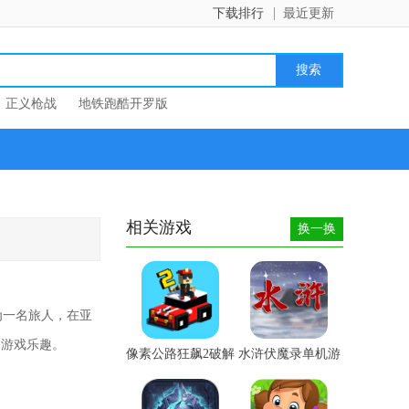
下载排行
最近更新
正义枪战
地铁跑酷开罗版
相关游戏
换一换
为一名旅人，在亚
的游戏乐趣。
像素公路狂飙2破解
水浒伏魔录单机游
版-...
戏-水...