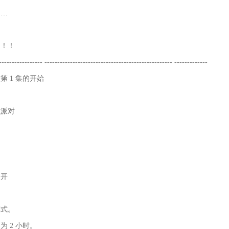
……
 ！！
----------------- -------------------------------------------------- -------------
 1 集的开始
织派对
展开
模式。
 2 小时。