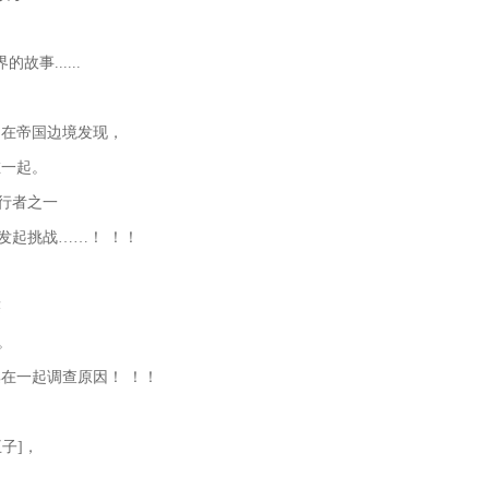
的故事......
】在帝国边境发现，
在一起。
旅行者之一
发起挑战……！ ！！
迹
。
在一起调查原因！ ！！
子]，