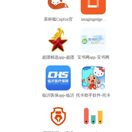
茶杯狐Cupfox官
imagingedge...
方...
超团精选app-超团
宝书网app-宝书网
精...
a...
临沂医保app-临沂
托卡助手软件-托卡
医...
助手...