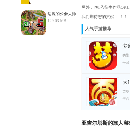
另外，[实况/衍生作品OK]
边境的公会大师
我们期待您的贡献！ ！！
5游戏-...
129.03 MB
人气手游推荐
梦幻
类型
平台
大话
类型
平台
亚吉尔塔斯的旅人游戏