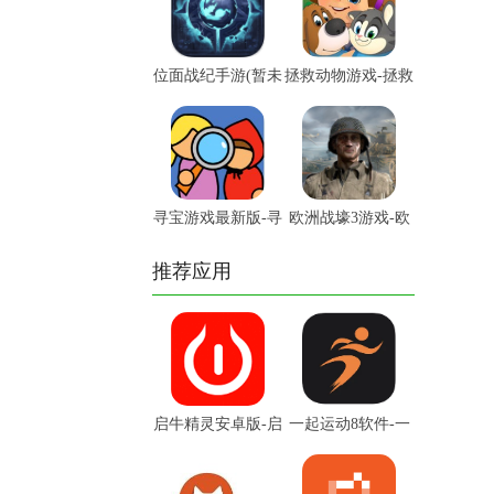
位面战纪手游(暂未
拯救动物游戏-拯救
上线...
动物...
寻宝游戏最新版-寻
欧洲战壕3游戏-欧
宝游...
洲战...
推荐应用
启牛精灵安卓版-启
一起运动8软件-一
牛精...
起运...