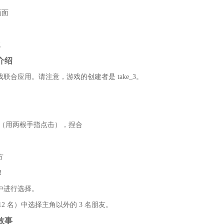
画面
统
介绍
游戏联合应用。请注意，游戏的创建者是 take_3。
击（用两根手指点击），捏合
方
！
中进行选择。
为 12 名）中选择主角以外的 3 名朋友。
故事