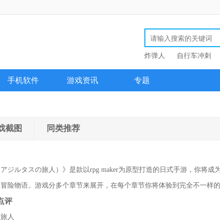
炸弹人
自行车冲刺
手机软件
游戏资讯
专题
戏截图
同类推荐
ジルタスの旅人）》是款以rpg maker为原型打造的日式手游，你将成
的冒险物语。游戏分多个章节来展开，在每个章节你将体验到完全不一样
点评
险旅人