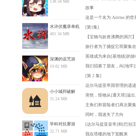
戏-召唤师...
138.58 MB
故事
这是一个名为 Azirtus 的世界
水浒伏魔录单机
[第1集]
游戏-水...
401.34 MB
【宝物与妖兽沸腾的洞穴
旅行者为了捕捉它而聚集
英雄成为来自[基地镇]的
深渊的诅咒游
我们招募了朋友，向[地牢]
戏-深渊的...
19.82 MB
[第 2 集]
达尔马提亚帝国管理的遗
小小城邦破解
突然，怪物从[通天塔]溢出
版-小小城...
31.24 MB
主角们和冒险者们再次聚集
同时，我迷失了方向
学科对抗赛游
[达尔马提亚皇帝]和[巴别王
戏-学科对...
32.71 MB
我在塔楼的地下室醒来