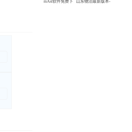
mAst软件免费下
山东物泊最新版本-
载-...
山东...