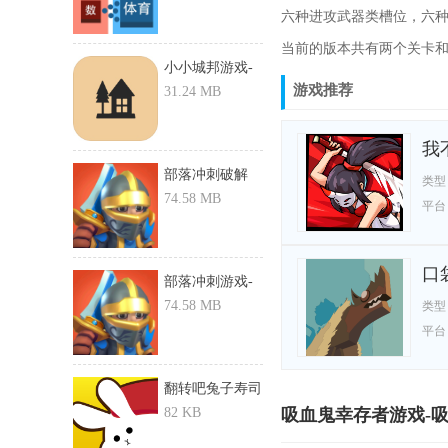
六种进攻武器类槽位，六
当前的版本共有两个关卡
小小城邦游戏-
游戏推荐
小小城邦...
31.24 MB
我
部落冲刺破解
类型
版-部落冲...
74.58 MB
平台
口袋
部落冲刺游戏-
部落冲刺...
74.58 MB
类型
平台
翻转吧兔子寿司
游戏-翻...
82 KB
吸血鬼幸存者游戏-吸