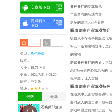
各种各样的职业角色
安卓版下载
丰富多彩的玩法内容
需跳转Apple Store
超多的强大boss等着你
下载
吸血鬼幸存者游戏简介
吸血鬼幸存者手机版汉化版
将会不断和魔物战斗，至
类型：
角色扮演
的魔物
版本：
解锁各种各样的勇者，大
大小：19.71 MB
恶的boss是你必须思考
更新：2022/7/31 9:05:20
张刺激，让人震撼
语言：中文版
吸血鬼幸存者游戏特色
等级：
在游戏中玩家需要去进行
最热
最新
面对敌人的出击绝不放松
召唤师部落游
游戏中通过前期的运营，