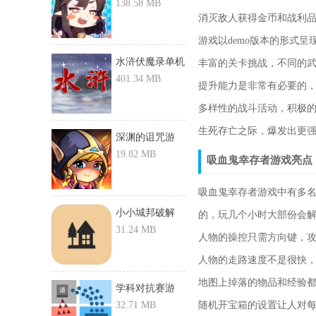
戏-召唤师...
138.58 MB
消灭敌人获得金币和战利
游戏以demo版本的形式
水浒伏魔录单机
丰富的关卡挑战，不同的
游戏-水...
401.34 MB
提升能力是非常有必要的
多样性的战斗活动，积极
生死存亡之际，爆发出更
深渊的诅咒游
戏-深渊的...
19.82 MB
吸血鬼幸存者游戏亮点
吸血鬼幸存者游戏中有多
小小城邦破解
的，玩几个小时大部份会
版-小小城...
31.24 MB
人物的操控只需方向键，
人物的走路速度不是很快
地图上掉落的物品和经验
学科对抗赛游
戏-学科对...
32.71 MB
随机开宝箱的设置让人对