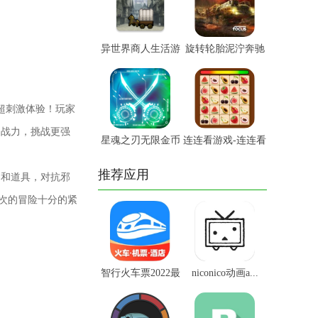
异世界商人生活游
旋转轮胎泥泞奔驰
戏-异...
修改版...
超刺激体验！玩家
和战力，挑战更强
星魂之刃无限金币
连连看游戏-连连看
破解版...
下载...
推荐应用
器和道具，对抗邪
每次的冒险十分的紧
智行火车票2022最
niconico动画a...
新...