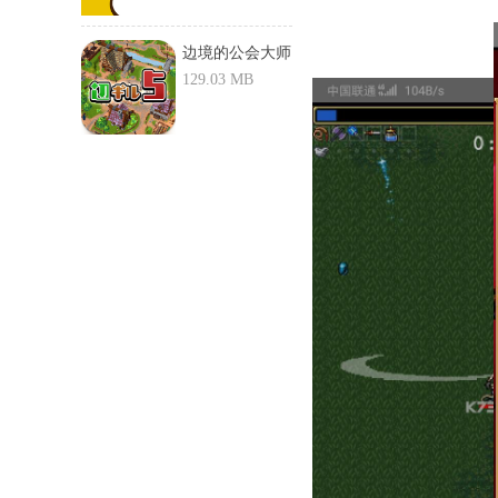
边境的公会大师
5游戏-...
129.03 MB