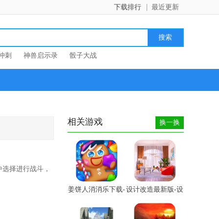
下载排行
最近更新
冲刺
神兽启示录
骰子大战
相关游戏
换一换
中选择进行战斗，
姜饼人消消乐下载-
设计改造最新版-设
姜饼...
计改...