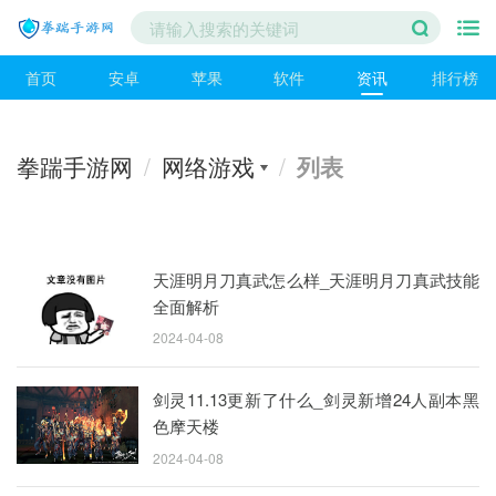
首页
安卓
苹果
软件
资讯
排行榜
拳踹手游网
/
网络游戏
/
列表
天涯明月刀真武怎么样_天涯明月刀真武技能
全面解析
2024-04-08
剑灵11.13更新了什么_剑灵新增24人副本黑
色摩天楼
2024-04-08