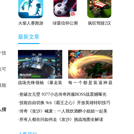
院手机版免费
之路贪婪无限
版-枭雄战途
下载v0.91.14
提示版免费下
星王合击领充
正版
载v1.9.5
值卡版免费下
载v1.0.2
火柴人赛跑游
绿茵信仰公测
疯狂驾驶2汉
戏-火柴人赛
版-绿茵信仰
化版-疯狂驾
最新文章
跑小游戏免费
手游免费下载
驶2游戏免费
下载v1.0.0安
v1.0.1
下载v3.70最
卓版
新版
个技
友可
战场先锋领袖 《暴走装
每一个都是装逼神器
技能
甲》超级黑熊核心解密
《攻沙》称号知多少
抢破次元壁 9377小志传奇跨服BOSS战震撼曝光
技能自由切换 9cb《霸王之心》开放英雄转职技巧
人猜
传奇《攻沙》喊麦：一人我饮酒醉小姐姐一起美
所有人都在问如何走《攻沙》挑战地图全解读