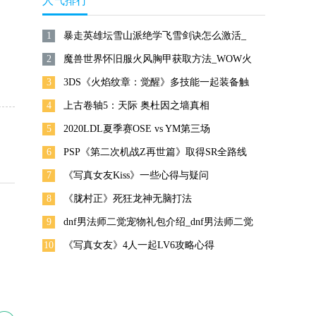
人气排行
1
暴走英雄坛雪山派绝学飞雪剑诀怎么激活_
2
暴走英雄坛雪山派绝学飞雪剑诀获取攻略
魔兽世界怀旧服火风胸甲获取方法_WOW火
3
风胸甲介绍
3DS《火焰纹章：觉醒》多技能一起装备触
4
发攻略
上古卷轴5：天际 奥杜因之墙真相
5
2020LDL夏季赛OSE vs YM第三场
6
_LDL2019夏季赛OSE vs YM第三场比赛视
PSP《第二次机战Z再世篇》取得SR全路线
7
频
条件
《写真女友Kiss》一些心得与疑问
8
《胧村正》死狂龙神无脑打法
9
dnf男法师二觉宠物礼包介绍_dnf男法师二觉
10
宠物怎么样
《写真女友》4人一起LV6攻略心得