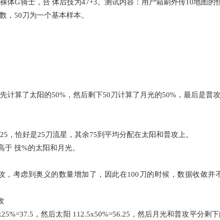
G骑士，合 体后技为47+3。测试内容：用尸箱刷外传10地图的
数，50刀为一个基本样本。
，先计算了太阳的50%，然后剩下50刀计算了月光的50%，最后是普
5，恰好是25刀流星，其余75到平均分配在太阳和普攻上。
高于 技%的太阳和月光。
5刀普攻，考虑到奥义的数量增加了，因此在100刀的时候，数据收敛并
攻
7.5，然后太阳 112.5x50%=56.25，然后月光和普攻平分剩下