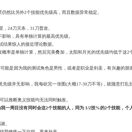
仍然比另外2个技能优先级高，而且数据异常稳定。
。
星，24刀灭杀，31刀普攻。
影响，具有单独计算的最高优先级。
测试结果惊人的接近理论数据。
概率是单独计算，然后完美叠加，太阳和月光的优先级均低于这2
能是因为我的测试角色是男性，或者是职业是剑圣，有兴趣的朋
级并无影响，我每砍完一张图(大概17-30刀不等)，就随意打乱
可以推断奥义技能均无法同时触发。
一周目没有同时会这2个技能的人，同为 1/2技%的2个技能，个
感谢。
待我修炼一下自捏，再来补充。