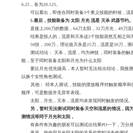
6.25，各为28.125。
可以看出，即使在同时装备3个奥义技能的时候，流星
5.最后，技能装备为 太阳 月光 流星 灭杀 武器节约
直接上200刀的数据，64刀太阳，32刀月光，49刀流
结果是惊人的，流星和灭杀这2个技能居然互相之间不
50技，200刀，理论值灭杀是25刀，流星是50刀，
测试结论： 灭杀，流星，均为神技，同时装备的触发
能，至于同时装备太阳和月光为什么太阳
要比月光优先级高，本人暂时无法给出结论，我推测可
以换个女性角色测试。
其他： 经本人测试，技能的摆放顺序对触发概率和优先
顺序，可是数据并无异常表现。
太阳，月光，灭杀，流星均未发现同时触发的情况。
另，暂时无法测试同时装备天空和流星的情况，因为我
测情况等同于月光和太阳，
有条件有兴趣的朋友可以测试出结果PO一下，万分
再另，华炎同月光同太阳的关系也暂时没条件测试，