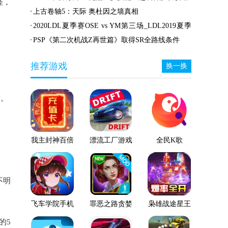
怪，
英雄坛雪山派绝学飞雪
胸甲介绍
上古卷轴5：天际 奥杜因之墙真相
剑诀获取攻略
2020LDL夏季赛OSE vs YM第三场_LDL2019夏季
赛OSE vs YM第三场比赛视频
PSP《第二次机战Z再世篇》取得SR全路线条件
推荐游戏
换一换
攻。
我主封神百倍
漂流工厂游戏
全民K歌
返利版-我主
破解版-漂流
7.24.38版本-
封神100倍返
工厂无限金币
全民K歌
利版免费下载
免费下载
7.24.38免费下
不明
v1.0返利版
v3.2.25
载
飞车学院手机
罪恶之路贪婪
枭雄战途星王
游戏-飞车学
破解版-罪恶
合击送真充
的5