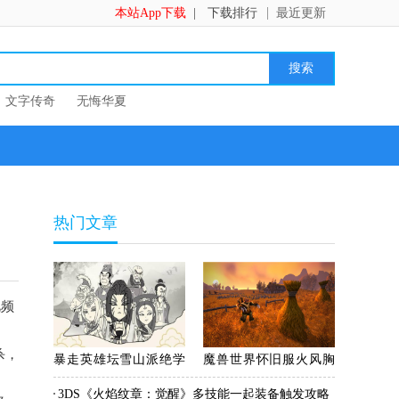
本站App下载
|
下载排行
最近更新
文字传奇
无悔华夏
热门文章
视频
杀，
暴走英雄坛雪山派绝学
魔兽世界怀旧服火风胸
飞雪剑诀怎么激活_暴走
甲获取方法_WOW火风
3DS《火焰纹章：觉醒》多技能一起装备触发攻略