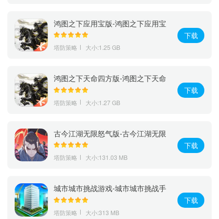
鸿图之下应用宝版-鸿图之下应用宝
版本免费下载v1.0.37应用宝渠道服
下载
塔防策略
大小:1.25 GB
鸿图之下天命四方版-鸿图之下天命
四方更新版免费下载v1.0.41最新破
下载
解版
塔防策略
大小:1.27 GB
古今江湖无限怒气版-古今江湖无限
射箭版免费下载v1.31.1无限叶子版
下载
塔防策略
大小:131.03 MB
城市城市挑战游戏-城市城市挑战手
游免费下载v0.1.6
下载
塔防策略
大小:313 MB