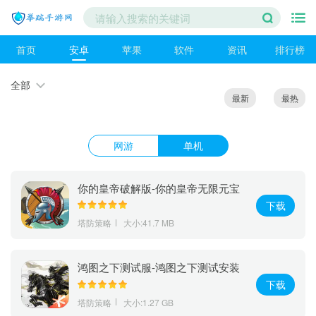
首页
安卓
苹果
软件
资讯
排行榜
全部
最新
最热
网游
单机
你的皇帝破解版-你的皇帝无限元宝
版免费下载v0.1内购破解版
下载
塔防策略
大小:41.7 MB
鸿图之下测试服-鸿图之下测试安装
包免费下载v1.0.41测试版
下载
塔防策略
大小:1.27 GB