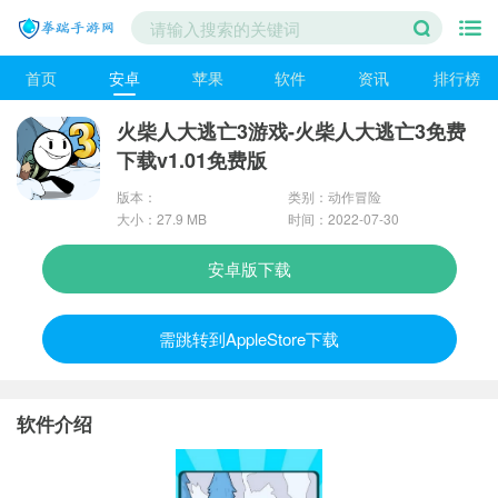
首页
安卓
苹果
软件
资讯
排行榜
火柴人大逃亡3游戏-火柴人大逃亡3免费
下载v1.01免费版
版本：
类别：动作冒险
大小：27.9 MB
时间：2022-07-30
安卓版下载
需跳转到AppleStore下载
软件介绍