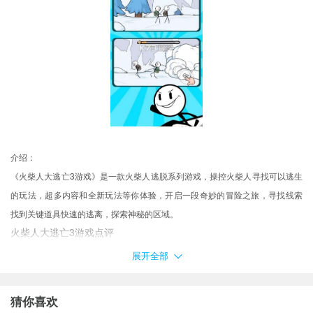
介绍：
《火柴人大逃亡3游戏》是一款火柴人逃脱系列游戏，操控火柴人寻找可以逃生
的玩法，超多内容和全新玩法等你体验，开启一段奇妙的冒险之旅，寻找线索
找到关键道具快速的逃离，探索神秘的区域。
火柴人大逃亡3游戏点评
操控火柴人寻找逃生方法
展开全部
超多内容全新玩法能体验
开启一段奇妙的冒险之旅
猜你喜欢
寻找线索和关键道具逃离