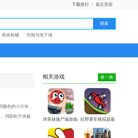
下载排行
最近更新
致命枪械
挖掘与地下城
相关游戏
换一换
有不同颜色的小方块，
块，消除的方块越
球英雄僵尸城游戏-
狂野赛车模拟器最
球英...
新版-...