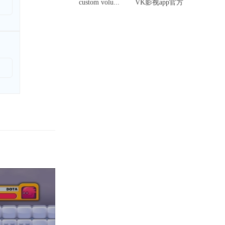
custom volu...
VK影视app官方
版-...