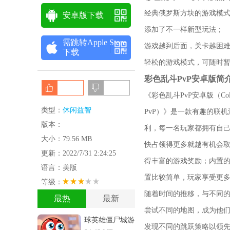
经典俄罗斯方块的游戏模
安卓版下载
添加了不一样新型玩法；
需跳转Apple Store
游戏越到后面，关卡越困
下载
轻松的游戏模式，可随时
彩色乱斗PvP安卓版简
《彩色乱斗PvP安卓版（Colo
类型：
休闲益智
PvP）》是一款有趣的联
版本：
利，每一名玩家都拥有自
大小：79.56 MB
快占领得更多就越有机会
更新：2022/7/31 2:24:25
得丰富的游戏奖励；内置的
语言：美版
置比较简单，玩家享受更
等级：
随着时间的推移，与不同
最热
最新
尝试不同的地图，成为他
球英雄僵尸城游
发现不同的跳跃策略以领