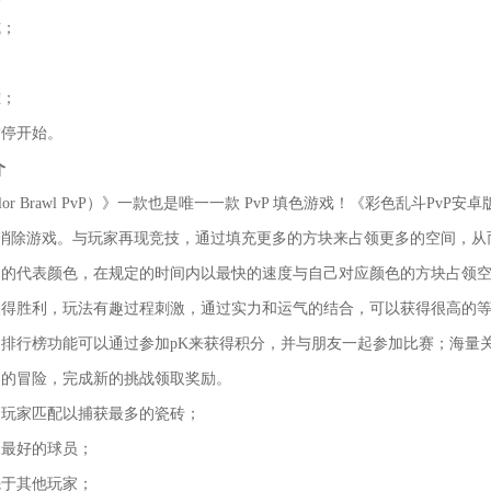
式；
难；
暂停开始。
介
r Brawl PvP）》一款也是唯一一款 PvP 填色游戏！《彩色乱斗PvP安卓版（Co
机消除游戏。与玩家再现竞技，通过填充更多的方块来占领更多的空间，从
己的代表颜色，在规定的时间内以最快的速度与自己对应颜色的方块占领
取得胜利，玩法有趣过程刺激，通过实力和运气的结合，可以获得很高的
排行榜功能可以通过参加pK来获得积分，并与朋友一起参加比赛；海量
多的冒险，完成新的挑战领取奖励。
的玩家匹配以捕获最多的瓷砖；
们最好的球员；
先于其他玩家；