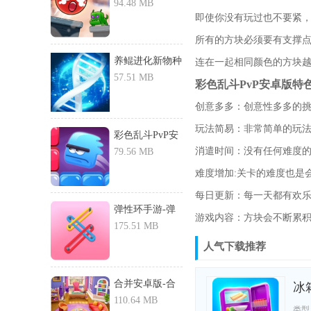
戏-球英...
94.48 MB
即使你没有玩过也不要紧
所有的方块必须要有支撑
养鲲进化新物种
连在一起相同颜色的方块
破解版-...
57.51 MB
彩色乱斗PvP安卓版特
创意多多：创意性多多的
玩法简易：非常简单的玩
彩色乱斗PvP安
消遣时间：没有任何难度
卓版-...
79.56 MB
难度增加:关卡的难度也是
每日更新：每一天都有欢
弹性环手游-弹
游戏内容：方块会不断累
性环游戏...
175.51 MB
人气下载推荐
合并安卓版-合
冰箱
并游戏下...
110.64 MB
类型