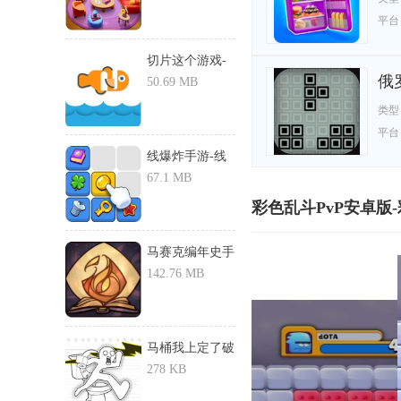
平台
切片这个游戏-
俄
切片这个...
50.69 MB
类型
平台
线爆炸手游-线
爆炸游戏...
67.1 MB
彩色乱斗PvP安卓版-
马赛克编年史手
游-马赛...
142.76 MB
马桶我上定了破
解版-马...
278 KB