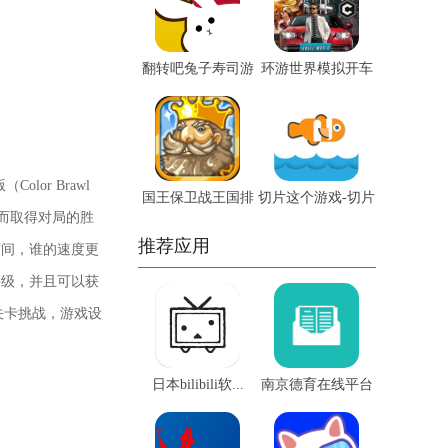
翻转吧兔子寿司游
环游世界模拟开车
戏-翻...
游戏-...
lor Brawl
国王保卫战王国排
切片这个游戏-切片
而取得对局的胜
名最新...
这个...
推荐应用
空间，谁的速度更
等级，并且可以获
关卡挑战，游戏设
日本bilibili软...
南京德育在线平台
app...