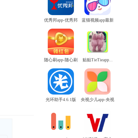
优秀邦app-优秀邦
蓝猫视频app最新
安...
版-...
随心刷app-随心刷
贴贴TieTieapp...
短...
光环助手4.6.1版
央视少儿app-央视
本...
少...