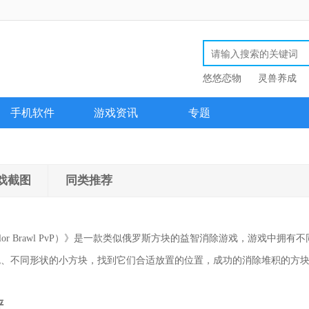
悠悠恋物
灵兽养成
手机软件
游戏资讯
专题
戏截图
同类推荐
lor Brawl PvP）》是一款类似俄罗斯方块的益智消除游戏，游戏中拥
色、不同形状的小方块，找到它们合适放置的位置，成功的消除堆积的方
！
评