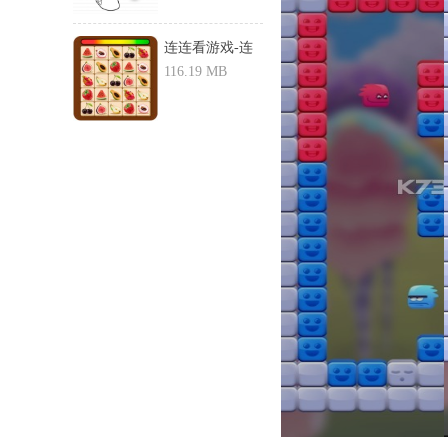
连连看游戏-连
连看下载...
116.19 MB