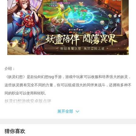
介绍：
《妖灵幻想》是款仙剑幻想rpg手游，游戏中玩家可以收服和培养强大的妖灵，
这些妖灵拥有完全不同的力量，你可以组成强大的同伴来战斗，还拥有多种不
同的职业可以使用和转职。
妖灵幻想游戏安卓版点评
妖灵养成类型的RPG手游
展开全部
数十种不同类型的妖灵可以收集
打算强大的妖灵同伴和能力
猜你喜欢
拥有多种不同的对战模式