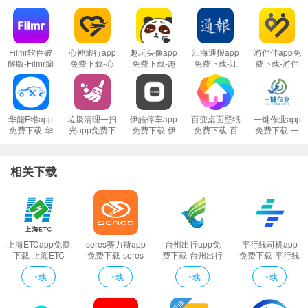
Filmr软件破
心神旅行app
趣玩头像app
江海通报app
游伴伴app免
解版-Filmr编
免费下载-心
免费下载-趣
免费下载-江
费下载-游伴
辑器专业版免
神旅行 v1.1.5
玩头像 v2.0.4
海通报 v1.2.2
伴 v2.5.8 安
费下载v1.75
安卓版
安卓版
手机版
卓版
高级版
华能E维app
垃圾清理一扫
伊皓停车app
百变桌面壁纸
一键作业app
免费下载-华
光app免费下
免费下载-伊
免费下载-百
免费下载-一
能E维 v1.0.0
载-垃圾清理
皓停车安卓版
变桌面壁纸手
键作业
安卓版
一扫光 v1.2.3
免费下载
机版免费下载
v1.09.3 手机
安卓版
版
相关下载
上海ETCapp免费
seres赛力斯app
台州出行app免
平行线司机app
下载-上海ETC
免费下载-seres
费下载-台州出行
免费下载-平行线
v1.0 手机版
赛力斯 v2.0.0 手
v3.5.9 安卓版
司机 v1.3.2 安卓
下载
下载
下载
下载
机版
版