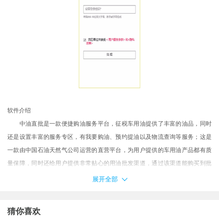
软件介绍
中油直批是一款便捷购油服务平台，征税车用油提供了丰富的油品，同时
还是设置丰富的服务专区，有我要购油、预约提油以及物流查询等服务；这是
一款由中国石油天然气公司运营的直营平台，为用户提供的车用油产品都有质
量保障，同时还给用户提供非常贴心的用油批发渠道，通过该渠道能购买到批
发价的车用油产品，里面每一种油品批发价格清晰明了，可以从中找到需要的
展开全部
油品并在线批发；除了平台专属的油品批发优惠外，这里还有许多购物节活动
专区，这些活动专区中还提供了许多优惠的商品资源，在活动专场中可以购买
猜你喜欢
更优惠的油品。